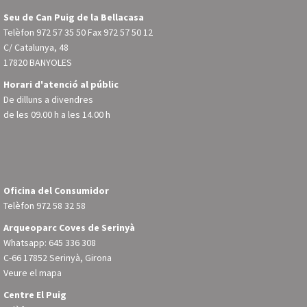
Seu de Can Puig de la Bellacasa
Telèfon
972 57 35 50
Fax 972 57 50 12
C/ Catalunya, 48
17820 BANYOLES
Horari d'atenció al públic
De dilluns a divendres
de les 09.00 h a les 14.00 h
Oficina del Consumidor
Telèfon
972 58 32 58
Arqueoparc Coves de Serinyà
Whatsapp: 645 336 308
C-66 17852 Serinyà, Girona
Veure el mapa
Centre El Puig