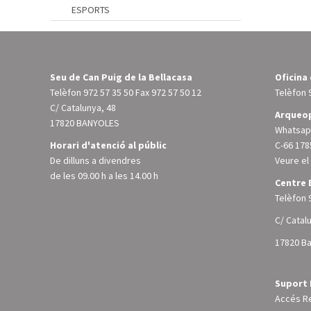
ESPORTS
Seu de Can Puig de la Bellacasa
Oficina
Telèfon
972 57 35 50
Fax 972 57 50 12
Telèfon
C/ Catalunya, 48
Arqueop
17820 BANYOLES
Whatsapp
Horari d'atenció al públic
C-66 178
De dilluns a divendres
Veure e
de les 09.00 h a les 14.00 h
Centre 
Telèfon
C/ Catal
17820 B
Suport 
Accés R