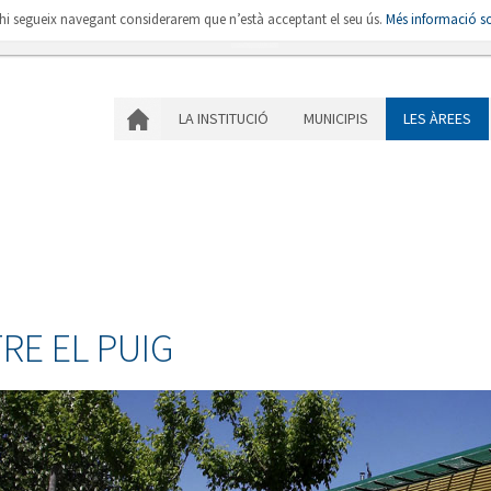
i hi segueix navegant considerarem que n’està acceptant el seu ús.
Més informació so
LA INSTITUCIÓ
MU
LA INSTITUCIÓ
MUNICIPIS
LES ÀREES
RE EL PUIG