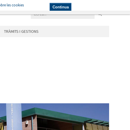
bre les cookies
NICIPIS
LES ÀREES
TRÀMITS I GESTIONS
Continua
TRÀMITS I GESTIONS