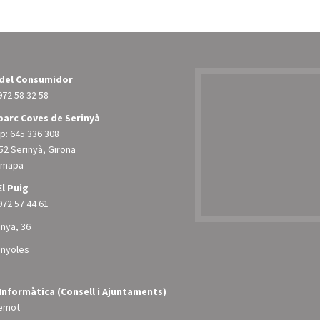
 del Consumidor
972 58 32 58
arc Coves de Serinyà
: 645 336 308
52 Serinyà, Girona
l mapa
El Puig
972 57 44 61
unya, 36
anyoles
Informàtica (Consell i Ajuntaments)
emot