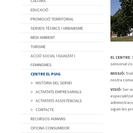
CULTURA
EDUCACIÓ
PROMOCIÓ TERRITORIAL
SERVEIS TÈCNICS I URBANISME
MEDI AMBIENT
TURISME
ACCIÓ SOCIAL I IGUALTAT I
EL CENTRE
:
sensorial i/o
FEMINISMES
MISSIÓ:
Treb
CENTRE EL PUIG
nostra comarc
HISTÒRIA DEL SERVEI
VISIÓ:
Ser u
ACTIVITATS EMPRESARIALS
especialitza
ACTIVITATS ASSISTENCIALS
administracio
siguin les pr
CONTACTE
RECURSOS HUMANS
OFICINA CONSUMIDOR