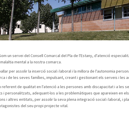
 Som un servei del Consell Comarcal del Pla de l'Estany, d'atenció especialit
 malaltia mental a la nostra comarca.
allar per assolir la inserció social i laboral i la millora de l'autonomia pers
a i de les seves famílies, impulsant, creant i gestionant els serveis i les a
n referent de qualitat en l'atenció a les persones amb discapacitat i a les 
ts i personalitzats, adequant-los a les problemàtiques que apareixen en el
ns i altres entitats, per assolir la seva plena integració social i laboral, 
otagonistes del seu propi projecte vital.