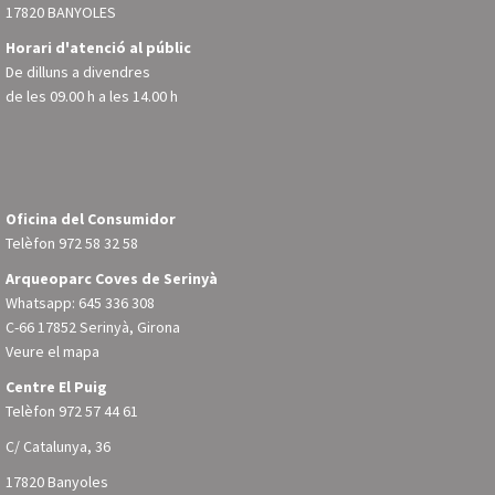
17820 BANYOLES
Horari d'atenció al públic
De dilluns a divendres
de les 09.00 h a les 14.00 h
Oficina del Consumidor
Telèfon
972 58 32 58
Arqueoparc Coves de Serinyà
Whatsapp: 645 336 308
C-66 17852 Serinyà, Girona
Veure el mapa
Centre El Puig
Telèfon
972 57 44 61
C/ Catalunya, 36
17820 Banyoles