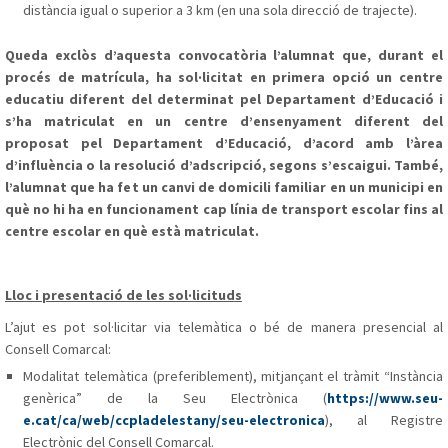
distància igual o superior a 3 km (en una sola direcció de trajecte).
Queda exclòs d’aquesta convocatòria l’alumnat que, durant el
procés de matrícula, ha sol·licitat en primera opció un centre
educatiu diferent del determinat pel Departament d’Educació i
s’ha matriculat en un centre d’ensenyament diferent del
proposat pel Departament d’Educació, d’acord amb l’àrea
d’influència o la resolució d’adscripció, segons s’escaigui. També,
l’alumnat que ha fet un canvi de domicili familiar en un municipi en
què no hi ha en funcionament cap línia de transport escolar fins al
centre escolar en què està matriculat.
Lloc i presentació de les sol·licituds
L’ajut es pot sol·licitar via telemàtica o bé de manera presencial al
Consell Comarcal:
Modalitat telemàtica (preferiblement), mitjançant el tràmit “Instància
genèrica” de la Seu Electrònica (
https://www.seu-
e.cat/ca/web/ccpladelestany/seu-electronica
), al Registre
Electrònic del Consell Comarcal.