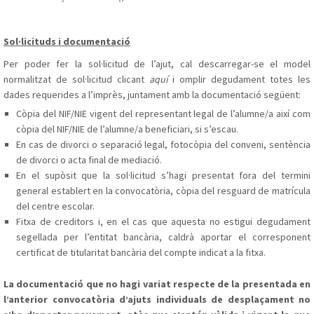
Sol·licituds i documentació
Per poder fer la sol·licitud de l’ajut, cal descarregar-se el model
normalitzat de sol·licitud clicant
aquí
i omplir degudament totes les
dades requerides a l’imprès, juntament amb la documentació següent:
Còpia del NIF/NIE vigent del representant legal de l’alumne/a així com
còpia del NIF/NIE de l’alumne/a beneficiari, si s’escau.
En cas de divorci o separació legal, fotocòpia del conveni, sentència
de divorci o acta final de mediació.
En el supòsit que la sol·licitud s’hagi presentat fora del termini
general establert en la convocatòria, còpia del resguard de matrícula
del centre escolar.
Fitxa de creditors i, en el cas que aquesta no estigui degudament
segellada per l’entitat bancària, caldrà aportar el corresponent
certificat de titularitat bancària del compte indicat a la fitxa.
La documentació que no hagi variat respecte de la presentada en
l’anterior convocatòria d’ajuts individuals de desplaçament no