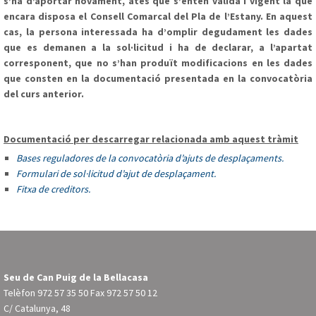
s’ha d’aportar novament, atès que s’entén vàlida i vigent la que
encara disposa el Consell Comarcal del Pla de l’Estany. En aquest
cas, la persona interessada ha d’omplir degudament les dades
que es demanen a la sol·licitud i ha de declarar, a l’apartat
corresponent, que no s’han produït modificacions en les dades
que consten en la documentació presentada en la convocatòria
del curs anterior.
Documentació per descarregar relacionada amb aquest tràmit
Bases reguladores de la convocatòria d’ajuts de desplaçaments.
Formulari de sol·licitud d’ajut de desplaçament.
Fitxa de creditors.
Seu de Can Puig de la Bellacasa
Telèfon
972 57 35 50
Fax 972 57 50 12
C/ Catalunya, 48