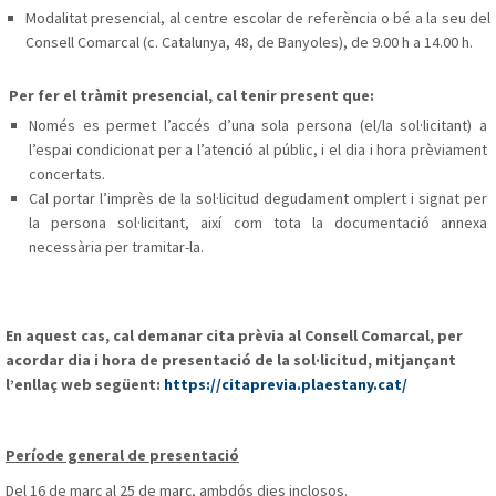
Modalitat presencial, al centre escolar de referència o bé a la seu del
Consell Comarcal (c. Catalunya, 48, de Banyoles), de 9.00 h a 14.00 h.
Per fer el tràmit presencial, cal tenir present que:
Només es permet l’accés d’una sola persona (el/la sol·licitant) a
l’espai condicionat per a l’atenció al públic, i el dia i hora prèviament
concertats.
Cal portar l’imprès de la sol·licitud degudament omplert i signat per
la persona sol·licitant, així com tota la documentació annexa
necessària per tramitar-la.
En aquest cas, cal demanar cita prèvia al Consell Comarcal, per
acordar dia i hora de presentació de la sol·licitud, mitjançant
l’enllaç web següent:
https://citaprevia.plaestany.cat/
Període general de presentació
Del 16 de març al 25 de març, ambdós dies inclosos.