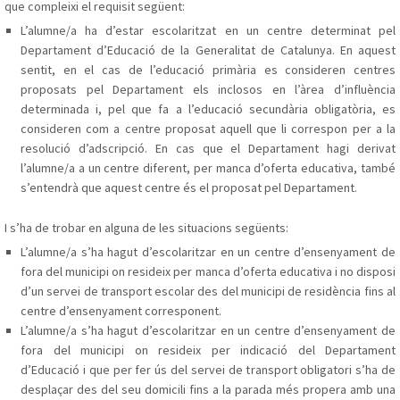
que compleixi el requisit següent:
L’alumne/a ha d’estar escolaritzat en un centre determinat pel
Departament d’Educació de la Generalitat de Catalunya. En aquest
sentit, en el cas de l’educació primària es consideren centres
proposats pel Departament els inclosos en l’àrea d’influència
determinada i, pel que fa a l’educació secundària obligatòria, es
consideren com a centre proposat aquell que li correspon per a la
resolució d’adscripció. En cas que el Departament hagi derivat
l’alumne/a a un centre diferent, per manca d’oferta educativa, també
s’entendrà que aquest centre és el proposat pel Departament.
I s’ha de trobar en alguna de les situacions següents:
L’alumne/a s’ha hagut d’escolaritzar en un centre d’ensenyament de
fora del municipi on resideix per manca d’oferta educativa i no disposi
d’un servei de transport escolar des del municipi de residència fins al
centre d’ensenyament corresponent.
L’alumne/a s’ha hagut d’escolaritzar en un centre d’ensenyament de
fora del municipi on resideix per indicació del Departament
d’Educació i que per fer ús del servei de transport obligatori s’ha de
desplaçar des del seu domicili fins a la parada més propera amb una