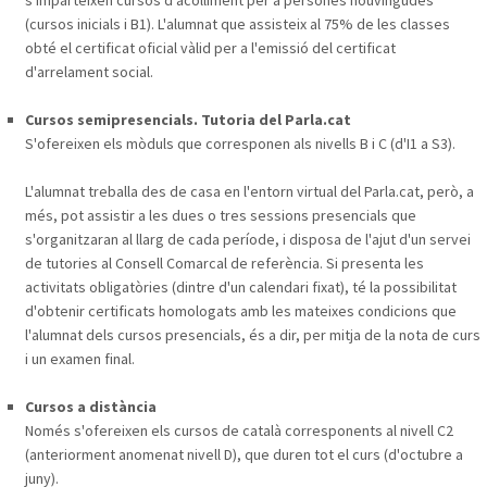
(cursos inicials i B1). L'alumnat que assisteix al 75% de les classes
obté el certificat oficial vàlid per a l'emissió del certificat
d'arrelament social.
Cursos semipresencials. Tutoria del Parla.cat
S'ofereixen els mòduls que corresponen als nivells B i C (d'I1 a S3).
L'alumnat treballa des de casa en l'entorn virtual del Parla.cat, però, a
més, pot assistir a les dues o tres sessions presencials que
s'organitzaran al llarg de cada període, i disposa de l'ajut d'un servei
de tutories al Consell Comarcal de referència. Si presenta les
activitats obligatòries (dintre d'un calendari fixat), té la possibilitat
d'obtenir certificats homologats amb les mateixes condicions que
l'alumnat dels cursos presencials, és a dir, per mitja de la nota de curs
i un examen final.
Cursos a distància
Només s'ofereixen els cursos de català corresponents al nivell C2
(anteriorment anomenat nivell D), que duren tot el curs (d'octubre a
juny).