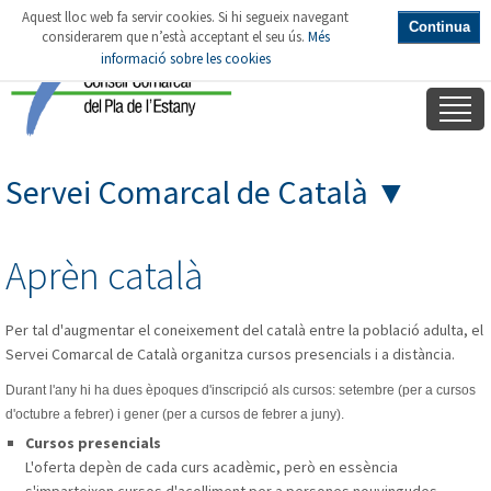
Aquest lloc web fa servir cookies. Si hi segueix navegant
Continua
considerarem que n’està acceptant el seu ús.
Més
informació sobre les cookies
Servei Comarcal de Català
▼
Aprèn català
Per tal d'augmentar el coneixement del català entre la població adulta, el
Servei Comarcal de Català organitza cursos presencials i a distància.
Durant l'any hi ha dues èpoques d'inscripció als cursos: setembre (per a cursos
d'octubre a febrer) i gener (per a cursos de febrer a juny).
Cursos presencials
L'oferta depèn de cada curs acadèmic, però en essència
s'imparteixen cursos d'acolliment per a persones nouvingudes