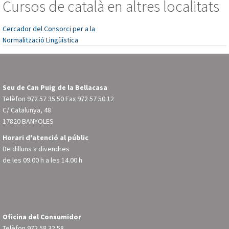
Cursos de català en altres localitats
Cercador del Consorci per a la
Normalització Lingüística
Seu de Can Puig de la Bellacasa
Telèfon
972 57 35 50
Fax 972 57 50 12
C/ Catalunya, 48
17820 BANYOLES
Horari d'atenció al públic
De dilluns a divendres
de les 09.00 h a les 14.00 h
Oficina del Consumidor
Telèfon
972 58 32 58