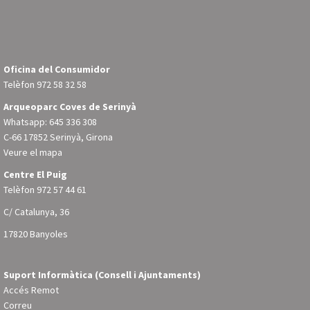
Oficina del Consumidor
Telèfon
972 58 32 58
Arqueoparc Coves de Serinyà
Whatsapp: 645 336 308
C-66 17852 Serinyà, Girona
Veure el mapa
Centre El Puig
Telèfon
972 57 44 61
C/ Catalunya, 36
17820 Banyoles
Suport Informàtica (Consell i Ajuntaments)
Accés Remot
Correu