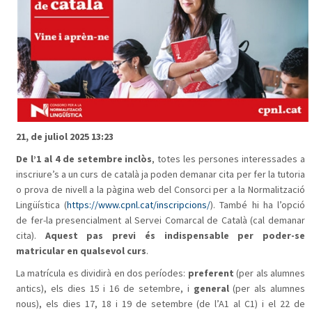
21, de juliol 2025 13:23
De l’1 al 4 de setembre inclòs
, totes les persones interessades a
inscriure’s a un curs de català ja poden demanar cita per fer la tutoria
o prova de nivell a la pàgina web del Consorci per a la Normalització
Lingüística (
https://www.cpnl.cat/inscripcions/
). També hi ha l’opció
de fer-la presencialment al Servei Comarcal de Català (cal demanar
cita).
Aquest pas previ és indispensable per poder-se
matricular en qualsevol curs
.
La matrícula es dividirà en dos períodes:
preferent
(per als alumnes
antics), els dies 15 i 16 de setembre, i
general
(per als alumnes
nous), els dies 17, 18 i 19 de setembre (de l’A1 al C1) i el 22 de