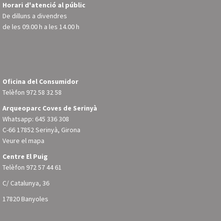
Horari d'atenció al públic
De dilluns a divendres
de les 09.00 h a les 14.00 h
Oficina del Consumidor
Telèfon
972 58 32 58
Arqueoparc Coves de Serinyà
Whatsapp: 645 336 308
C-66 17852 Serinyà, Girona
Veure el mapa
Centre El Puig
Telèfon
972 57 44 61
C/ Catalunya, 36
17820 Banyoles