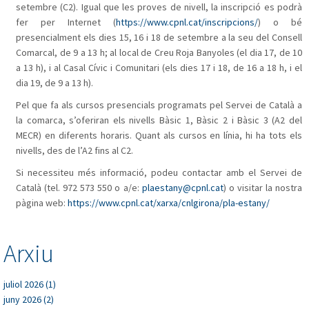
setembre (C2). Igual que les proves de nivell, la inscripció es podrà
fer per Internet (
https://www.cpnl.cat/inscripcions/
) o bé
presencialment els dies 15, 16 i 18 de setembre a la seu del Consell
Comarcal, de 9 a 13 h; al local de Creu Roja Banyoles (el dia 17, de 10
a 13 h), i al Casal Cívic i Comunitari (els dies 17 i 18, de 16 a 18 h, i el
dia 19, de 9 a 13 h).
Pel que fa als cursos presencials programats pel Servei de Català a
la comarca, s’oferiran els nivells Bàsic 1, Bàsic 2 i Bàsic 3 (A2 del
MECR) en diferents horaris. Quant als cursos en línia, hi ha tots els
nivells, des de l’A2 fins al C2.
Si necessiteu més informació, podeu contactar amb el Servei de
Català (tel. 972 573 550 o a/e:
plaestany@cpnl.cat
) o visitar la nostra
pàgina web:
https://www.cpnl.cat/xarxa/cnlgirona/pla-estany/
Arxiu
juliol 2026 (1)
juny 2026 (2)