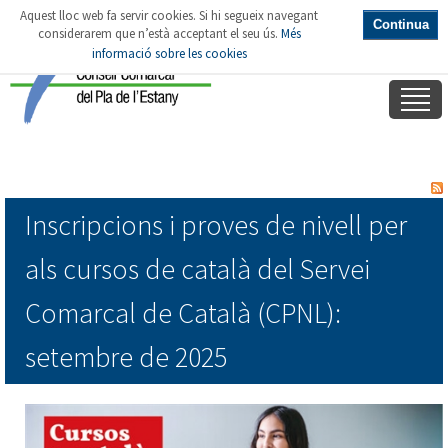
Aquest lloc web fa servir cookies. Si hi segueix navegant
Continua
considerarem que n’està acceptant el seu ús.
Més
informació sobre les cookies
Inscripcions i proves de nivell per
als cursos de català del Servei
Comarcal de Català (CPNL):
setembre de 2025